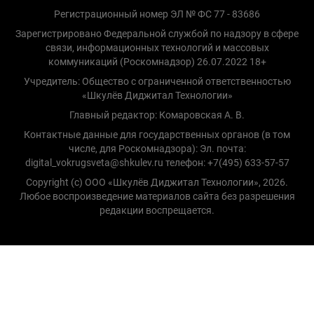
Регистрационный номер ЭЛ № ФС 77 - 83686
Зарегистрировано Федеральной службой по надзору в сфере
связи, информационных технологий и массовых
коммуникаций (Роскомнадзор) 26.07.2022 18+
Учредитель: Общество с ограниченной ответственностью
«Шкулёв Диджитал Технологии»
Главный редактор: Комаровская А. В.
Контактные данные для государственных органов (в том
числе, для Роскомнадзора): Эл. почта:
digital_vokrugsveta@shkulev.ru телефон: +7(495) 633-57-57
Copyright (с) ООО «Шкулёв Диджитал Технологии», 2026.
Любое воспроизведение материалов сайта без разрешения
редакции воспрещается.