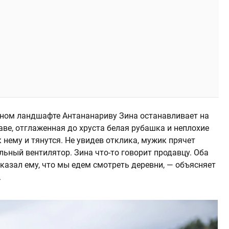
ичном ландшафте Антананариву Зина останавливает на
раве, отглаженная до хруста белая рубашка и неплохие
 нему и тянутся. Не увидев отклика, мужик прячет
ьный вентилятор. Зина что-то говорит продавцу. Оба
сказал ему, что мы едем смотреть деревни, — объясняет
.