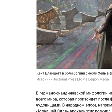
Кейт Бланшетт в роли богини смерти Хель в фи
Источник:
Pictorial Press Ltd via Legion Media
В германо-скандинавской мифологии не
всего мира, которая произойдет после
чудовищами. В народном эпосе, наприм
«Младшей Эдде» апокалипсис получил 