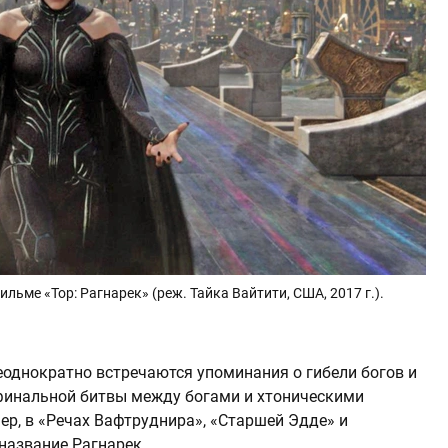
льме «Тор: Рагнарек» (реж. Тайка Вайтити, США, 2017 г.).
однократно встречаются упоминания о гибели богов и
 финальной битвы между богами и хтоническими
ер, в «Речах Вафтруднира», «Старшей Эдде» и
название Рагнарек.