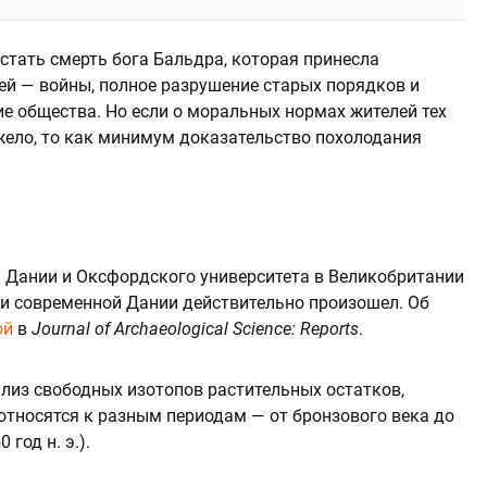
стать смерть бога Бальдра, которая принесла
с ней — войны, полное разрушение старых порядков и
ие общества. Но если о моральных нормах жителей тех
яжело, то как минимум доказательство похолодания
 Дании и Оксфордского университета в Великобритании
ии современной Дании действительно произошел. Об
ой
в
Journal of Archaeological Science: Reports
.
лиз свободных изотопов растительных остатков,
 относятся к разным периодам — от бронзового века до
 год н. э.).