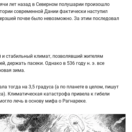
сячи лет назад в Северном полушарии произошло
итории современной Дании фактически наступил
ерзшей почве было невозможно. За этим последовал
кий и стабильный климат, позволявший жителям
ей, держать пасеки. Однако в 536 году н. э. все
ровая зима.
а тогда на 3,5 градуса (а по планете в целом, пишут
уса). Климатическая катастрофа привела к гибели
огло лечь в основу мифа о Рагнареке.