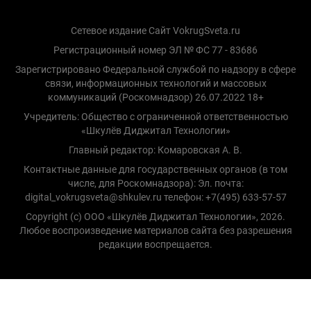
Сетевое издание Сайт VokrugSveta.ru
Регистрационный номер ЭЛ № ФС 77 - 83686
Зарегистрировано Федеральной службой по надзору в сфере
связи, информационных технологий и массовых
коммуникаций (Роскомнадзор) 26.07.2022 18+
Учредитель: Общество с ограниченной ответственностью
«Шкулёв Диджитал Технологии»
Главный редактор: Комаровская А. В.
Контактные данные для государственных органов (в том
числе, для Роскомнадзора): Эл. почта:
digital_vokrugsveta@shkulev.ru телефон: +7(495) 633-57-57
Copyright (с) ООО «Шкулёв Диджитал Технологии», 2026.
Любое воспроизведение материалов сайта без разрешения
редакции воспрещается.