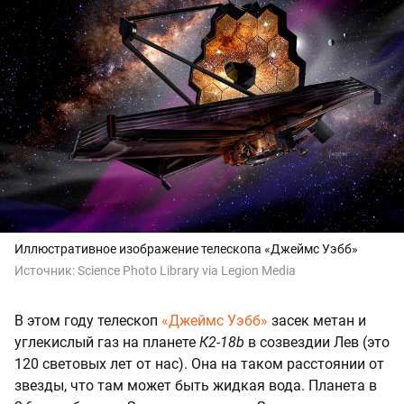
Иллюстративное изображение телескопа «Джеймс Уэбб»
Источник:
Science Photo Library via Legion Media
В этом году телескоп
«Джеймс Уэбб»
засек метан и
углекислый газ на планете
К2-18b
в созвездии Лев (это
120 световых лет от нас). Она на таком расстоянии от
звезды, что там может быть жидкая вода. Планета в