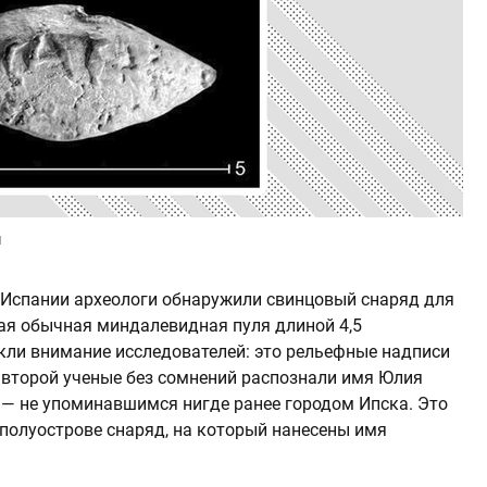
u
 Испании археологи обнаружили свинцовый снаряд для
мая обычная миндалевидная пуля длиной 4,5
екли внимание исследователей: это рельефные надписи
о второй ученые без сомнений распознали имя Юлия
 — не упоминавшимся нигде ранее городом Ипска. Это
полуострове снаряд, на который нанесены имя