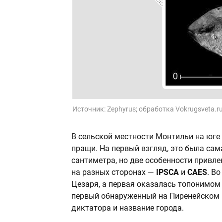
Источник:
Zephyrus; обработка Vokrugsveta.r
В сельской местности Монтильи на юге
пращи. На первый взгляд, это была са
сантиметра, но две особенности привл
на разных сторонах —
IPSCA
и
CAES
. В
Цезаря, а первая оказалась топонимом
первый обнаруженный на Пиренейском 
диктатора и название города.