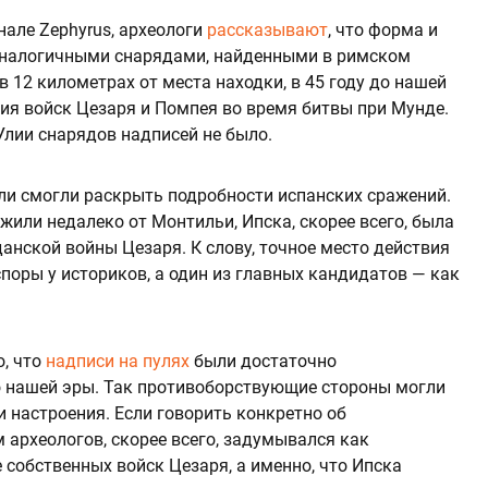
нале Zephyrus, археологи
рассказывают
, что форма и
 аналогичными снарядами, найденными в римском
 12 километрах от места находки, в 45 году до нашей
ния войск Цезаря и Помпея во время битвы при Мунде.
 Улии снарядов надписей не было.
ли смогли раскрыть подробности испанских сражений.
жили недалеко от Монтильи, Ипска, скорее всего, была
нской войны Цезаря. К слову, точное место действия
поры у историков, а один из главных кандидатов — как
, что
надписи на пулях
были достаточно
о нашей эры. Так противоборствующие стороны могли
 настроения. Если говорить конкретно об
м археологов, скорее всего, задумывался как
собственных войск Цезаря, а именно, что Ипска