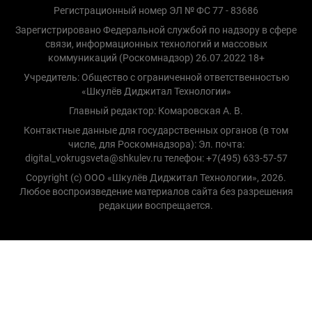
Регистрационный номер ЭЛ № ФС 77 - 83686
Зарегистрировано Федеральной службой по надзору в сфере
связи, информационных технологий и массовых
коммуникаций (Роскомнадзор) 26.07.2022 18+
Учредитель: Общество с ограниченной ответственностью
«Шкулёв Диджитал Технологии»
Главный редактор: Комаровская А. В.
Контактные данные для государственных органов (в том
числе, для Роскомнадзора): Эл. почта:
digital_vokrugsveta@shkulev.ru телефон: +7(495) 633-57-57
Copyright (с) ООО «Шкулёв Диджитал Технологии», 2026.
Любое воспроизведение материалов сайта без разрешения
редакции воспрещается.