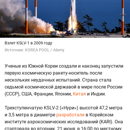
Взлет KSLV-1 в 2009 году
Источник:
KOREA POOL / Alamy
Ученые из Южной Кореи создали и наконец запустили
первую космическую ракету-носитель после
нескольких неудачных испытаний. Страна стала
седьмой космической державой в мире после России
(СССР), США, Франции, Японии,
Китая
и Индии.
Трехступенчатую KSLV-2 («Нури») высотой 47,2 метра
и 3,5 метра в диаметре
разработали
в Корейском
институте аэрокосмических исследований (KARI). Она
стартовала во вторник, 21 июня, в 16:00 по местному