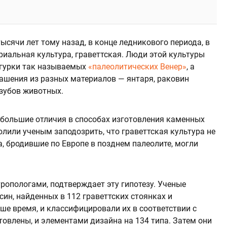
ысячи лет тому назад, в конце ледникового периода, в
риальная культура, граветтская. Люди этой культуры
игурки так называемых
«палеолитических Венер»
, а
рашения из разных материалов — янтаря, раковин
 зубов животных.
ебольшие отличия в способах изготовления каменных
олили ученым заподозрить, что граветтская культура не
а, бродившие по Европе в позднем палеолите, могли
ропологами, подтверждает эту гипотезу. Ученые
ин, найденных в 112 граветтских стоянках и
аше время, и классифицировали их в соответствии с
товлены, и элементами дизайна на 134 типа. Затем они