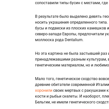
сопоставили типы бусин с местами, где
В результате было выделено девять ге
носить украшения определенного типа. 
бусы и подвески из плоских камешков 
северо-западе Европы, предпочитали у
моллюска рода Dentalium.
Но эта картина не была застывшей раз 
принадлежавшими разным культурам, в
генетическим материалом, но и любимо
Мало того, генетическое сходство вовсе
древние обитатели современной Италии
хоронили
своих мертвых с ракушками ка
кости и рыбьи скелеты. И наоборот, пл
Бельгии, не имели генетического сходст