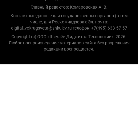
Главный редактор: Комаровская А. В.
Контактные данные для государственных органов (в том
числе, для Роскомнадзора): Эл. почта:
digital_vokrugsveta@shkulev.ru телефон: +7(495) 633-57-57
Copyright (с) ООО «Шкулёв Диджитал Технологии», 2026.
Любое воспроизведение материалов сайта без разрешения
редакции воспрещается.