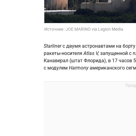
Источник:
JOE MARINO via Legion Media
Starliner
с двумя астронавтами на борт
ракеты-носителя
Atlas V,
запущенной с 
Канаверал (штат Флорида), в 17 часов
с модулем
Harmony
американского сегм