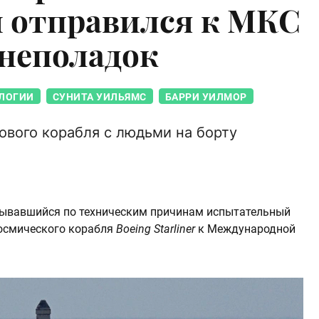
 отправился к МКС
 неполадок
ЛОГИИ
СУНИТА УИЛЬЯМС
БАРРИ УИЛМОР
ового корабля с людьми на борту
дывавшийся по техническим причинам испытательный
осмического корабля
Boeing Starliner
к Международной