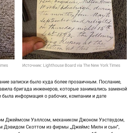
Times
Источник:
Lighthouse Board via The New York Times
ание записки было куда более прозаичным. Послание,
тавила бригада инженеров, которые занимались заменой
е была информация о рабочих, компании и дате
ром Джеймсом Уэллсом, механиком Джоном Уэствудом,
м Дэвидом Скоттом из фирмы „Джеймс Милн и сын“,