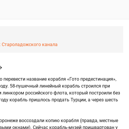
ок Староладожского канала
»
о перевести название корабля «Гото предестинация»,
году. 58-пушечный линейный корабль строился при
м линкором российского флота, который построили без
году корабль пришлось продать Турции, а через шесть
Воронеже воссоздали копию корабля (правда, местные
выми окнами). Сейчас корабль-музей пришвартован у