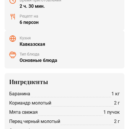
2 ч. 30 мин.
Рецепт на
6 персон
Кухня
Кавказская
Тип блюда
Основные блюда
Ингредиенты
баранина
1 кг
кориандр молотый
2 г
мята свежая
1 пучок
перец черный молотый
2 г