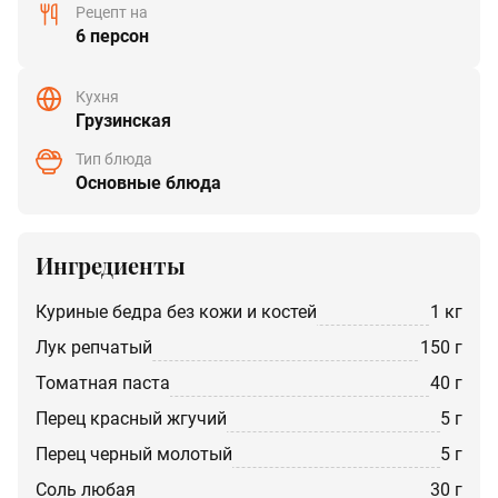
Рецепт на
6 персон
Кухня
Грузинская
Тип блюда
Основные блюда
Ингредиенты
куриные бедра без кожи и костей
1 кг
лук репчатый
150 г
Томатная паста
40 г
перец красный жгучий
5 г
перец черный молотый
5 г
соль любая
30 г