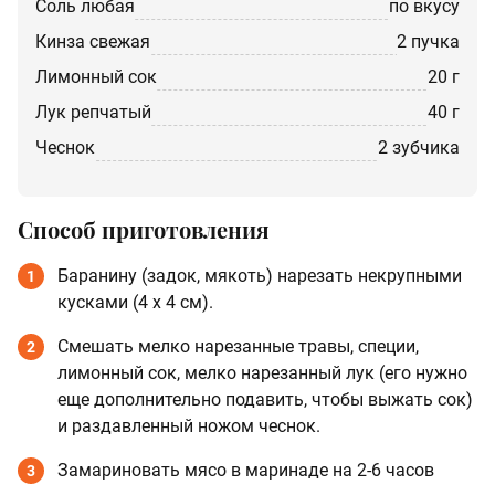
соль любая
по вкусу
кинза свежая
2 пучка
Лимонный сок
20 г
лук репчатый
40 г
чеснок
2 зубчика
Способ приготовления
Баранину (задок, мякоть) нарезать некрупными
1
кусками (4 х 4 см).
Смешать мелко нарезанные травы, специи,
2
лимонный сок, мелко нарезанный лук (его нужно
еще дополнительно подавить, чтобы выжать сок)
и раздавленный ножом чеснок.
Замариновать мясо в маринаде на 2-6 часов
3