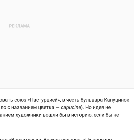
вать союз «Настурцией», в честь бульвара Капуцинок
ало с названием цветка —
capucine
). Но идея не
ванием художники вошли бы в историю, если бы не
его «Впечатление. Восход солнца»: «Ну конечно,