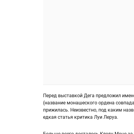
Перед выставкой Дега предложил имено
(название монашеского ордена совпад
прижилась. Неизвестно, под каким наз
едкая статья критика Луи Леруа.
Больше всего досталось Клоду Моне за 