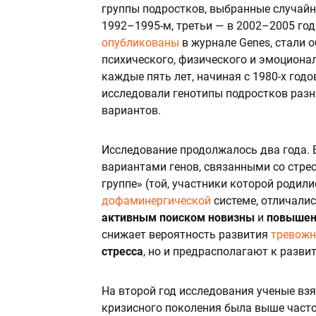
группы подростков, выбранные случайн
1992–1995-м, третьи — в 2002–2005 год
опубликованы
в журнале Genes, стали 
психического, физического и эмоциона
каждые пять лет, начиная с 1980-х год
исследовали генотипы подростков разн
вариантов.
Исследование продолжалось два года. 
вариантами генов, связанными со стрес
группе» (той, участники которой родилис
дофаминергической
системе, отличалис
активным поиском новизны
и
повышенн
снижает вероятность развития
тревожн
стресса
, но и предрасполагают к разв
На второй год исследования ученые взя
кризисного поколения была выше часто