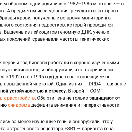
ым образом: одни родились в 1982–1985-м, вторые — в
ах. А предметом исследования, результаты которого
образцы крови, полученные во время мониторинга
льного состояния подростков, который проводится
ов. Выделив из лейкоцитов геномную ДНК, ученые
ых поколений, сравнивали частоты генетических
В первый год биологи работали с хорошо изученными
соустойчивостью, и обнаружили, что в «кризисной
ь с 1992-го по 1995 год) два гена, относящиеся к
ь повышенной частотой. Один из них — DRD4 — связан с
ой устойчивостью к стрессу
. Второй — COMT —
ых расстройств
. Оба эти гена не только
защищают от
итию
синдрома
дефицита внимания и гиперактивности.
лись за менее изученные гены и обнаружили, что у
та эстрогенового рецептора ESR1 — варианта гена,