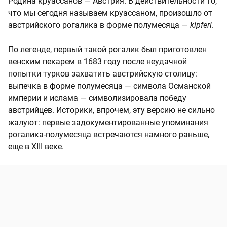
Родина круассанов — Австрия. В действительности то,
что мы сегодня называем круассаном, произошло от
австрийского рогалика в форме полумесяца —
kipferl
.
По легенде, первый такой рогалик был приготовлен
венским пекарем в 1683 году после неудачной
попытки турков захватить австрийскую столицу:
выпечка в форме полумесяца — символа Османской
империи и ислама — символизировала победу
австрийцев. Историки, впрочем, эту версию не сильно
жалуют: первые задокументированные упоминания
рогалика-полумесяца встречаются намного раньше,
еще в XIII веке.