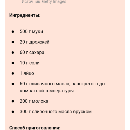
Источник:
Getty Images
Ингредиенты:
500 г муки
20 г дрожжей
60 г сахара
10 г соли
1 яйцо
60 г сливочного масла, разогретого до
комнатной температуры
200 г молока
300 г сливочного масла бруском
Способ приготовления: