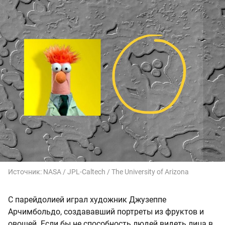
Источник:
NASA / JPL-Caltech / The University of Arizona
С парейдолией играл художник Джузеппе
Арчимбольдо, создававший портреты из фруктов и
овощей. Если бы не способность людей видеть лица в