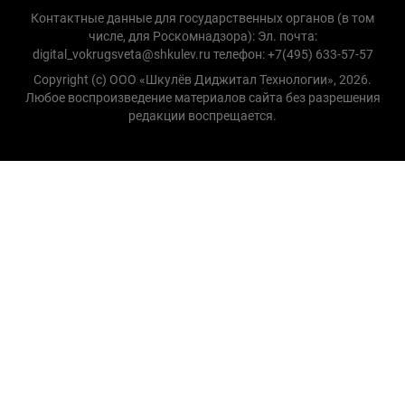
Контактные данные для государственных органов (в том
числе, для Роскомнадзора): Эл. почта:
digital_vokrugsveta@shkulev.ru телефон: +7(495) 633-57-57
Copyright (с) ООО «Шкулёв Диджитал Технологии», 2026.
Любое воспроизведение материалов сайта без разрешения
редакции воспрещается.