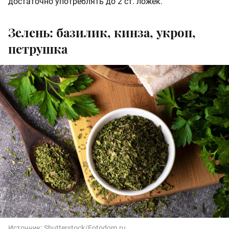
достаточно употреблять до 2 ст. ложек.
Зелень: базилик, кинза, укроп,
петрушка
Источник:
Shutterstock/Fotodom.ru