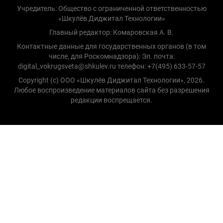
Учредитель: Общество с ограниченной ответственностью
«Шкулёв Диджитал Технологии»
Главный редактор: Комаровская А. В.
Контактные данные для государственных органов (в том
числе, для Роскомнадзора): Эл. почта:
digital_vokrugsveta@shkulev.ru телефон: +7(495) 633-57-57
Copyright (с) ООО «Шкулёв Диджитал Технологии», 2026.
Любое воспроизведение материалов сайта без разрешения
редакции воспрещается.