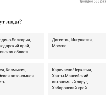
Пройден 588 раз
вут люди?
рдино-Балкария,
Дагестан, Ингушетия,
нодарский край,
Москва
овская область
ея, Калмыкия,
Карачаево-Черкесия,
йская автономная
Ханты-Мансийский
сть
автономный округ,
Хабаровский край