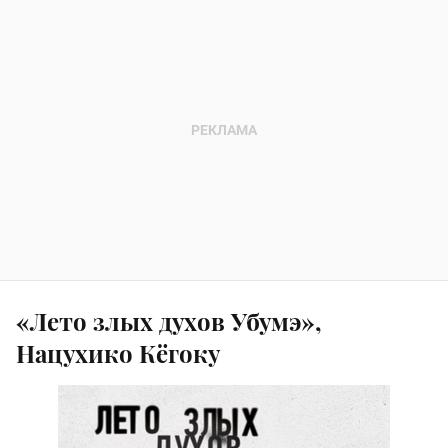
«Лето злых духов Убумэ»,
Нацухико Кёгоку