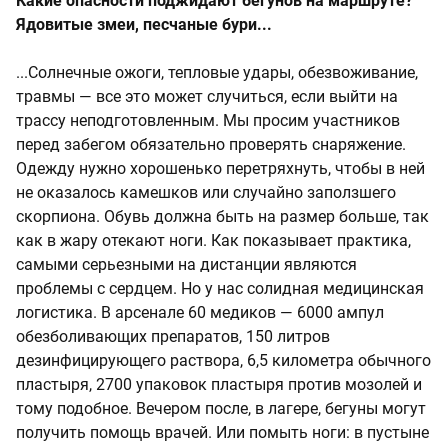
Какие опасности поджидают бегунов на маршруте?
Ядовитые змеи, песчаные бури...
...Солнечные ожоги, тепловые удары, обезвоживание,
травмы — все это может случиться, если выйти на
трассу неподготовленным. Мы просим участников
перед забегом обязательно проверять снаряжение.
Одежду нужно хорошенько перетряхнуть, чтобы в ней
не оказалось камешков или случайно заползшего
скорпиона. Обувь должна быть на размер больше, так
как в жару отекают ноги. Как показывает практика,
самыми серьезными на дистанции являются
проблемы с сердцем. Но у нас солидная медицинская
логистика. В арсенале 60 медиков — 6000 ампул
обезболивающих препаратов, 150 литров
дезинфицирующего раствора, 6,5 километра обычного
пластыря, 2700 упаковок пластыря против мозолей и
тому подобное. Вечером после, в лагере, бегуны могут
получить помощь врачей. Или помыть ноги: в пустыне