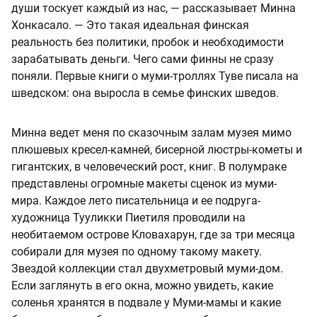
души тоскует каждый из нас, — рассказывает Минна
Хонкасало. — Это такая идеальная финская
реальность без политики, пробок и необходимости
зарабатывать деньги. Чего сами финны не сразу
поняли. Первые книги о муми-троллях Туве писала на
шведском: она выросла в семье финских шведов.
Минна ведет меня по сказочным залам музея мимо
плюшевых кресел-камней, бисерной люстры-кометы и
гигантских, в человеческий рост, книг. В полумраке
представлены огромные макеты сценок из муми-
мира. Каждое лето писательница и ее подруга-
художница Тууликки Пиетиля проводили на
необитаемом острове Кловахарун, где за три месяца
собирали для музея по одному такому макету.
Звездой коллекции стал двухметровый муми-дом.
Если заглянуть в его окна, можно увидеть, какие
соленья хранятся в подвале у Муми-мамы и какие