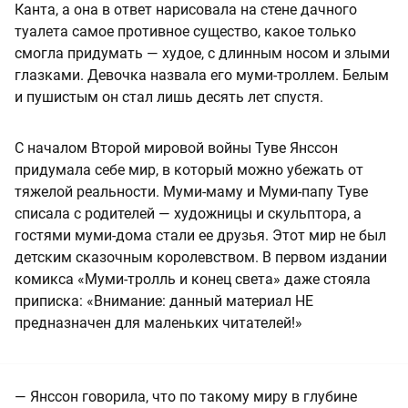
Канта, а она в ответ нарисовала на стене дачного
туалета самое противное существо, какое только
смогла придумать — худое, с длинным носом и злыми
глазками. Девочка назвала его муми-троллем. Белым
и пушистым он стал лишь десять лет спустя.
С началом Второй мировой войны Туве Янссон
придумала себе мир, в который можно убежать от
тяжелой реальности. Муми-маму и Муми-папу Туве
списала с родителей — художницы и скульптора, а
гостями муми-дома стали ее друзья. Этот мир не был
детским сказочным королевством. В первом издании
комикса «Муми-тролль и конец света» даже стояла
приписка: «Внимание: данный материал НЕ
предназначен для маленьких читателей!»
— Янссон говорила, что по такому миру в глубине