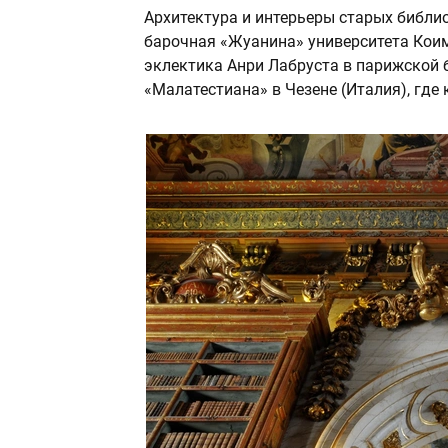
Архитектура и интерьеры старых библи
барочная «Жуанина» университета Коим
эклектика Анри Лабруста в парижской 
«Малатестиана» в Чезене (Италия), где