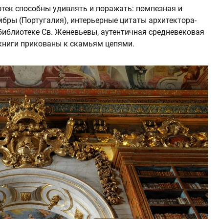
отек способны удивлять и поражать: помпезная и
бры (Португалия), интерьерные цитаты архитектора-
библиотеке Cв. Женевьевы, аутентичная средневековая
 книги прикованы к скамьям цепями.