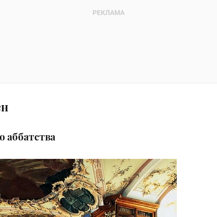
ен
о аббатства