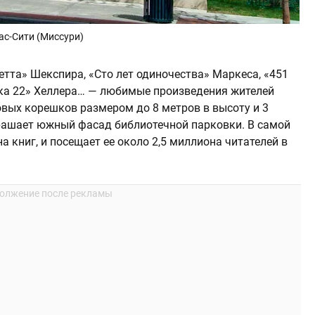
ас-Сити (Миссури)
тта» Шекспира, «Сто лет одиночества» Маркеса, «451
вка 22» Хеллера… — любимые произведения жителей
овых корешков размером до 8 метров в высоту и 3
рашает южный фасад библиотечной парковки. В самой
а книг, и посещает ее около 2,5 миллиона читателей в