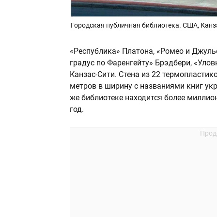
Городская публичная библиотека. США, Канз
«Республика» Платона, «Ромео и Джулье
градус по Фаренгейту» Брэдбери, «Уло
Канзас-Сити. Стена из 22 термопластик
метров в ширину с названиями книг ук
же библиотеке находится более миллион
год.