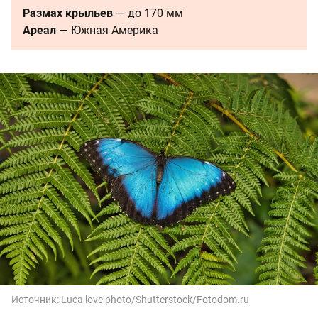
Размах крыльев
— до 170 мм
Ареал
— Южная Америка
Источник:
Luca love photo/Shutterstock/Fotodom.ru