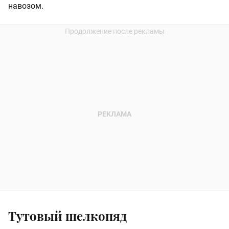
навозом.
Тутовый шелкопяд