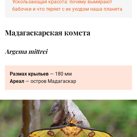
Ускользающая красота: почему вымирают
бабочки и что теряет с их уходом наша планета
Мадагаскарская комета
Argema mittrei
Размах крыльев
— 180 мм
Ареал
— остров Мадагаскар