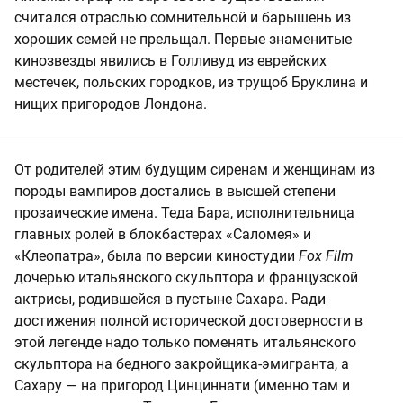
считался отраслью сомнительной и барышень из
хороших семей не прельщал. Первые знаменитые
кинозвезды явились в Голливуд из еврейских
местечек, польских городков, из трущоб Бруклина и
нищих пригородов Лондона.
От родителей этим будущим сиренам и женщинам из
породы вампиров достались в высшей степени
прозаические имена. Теда Бара, исполнительница
главных ролей в блокбастерах «Саломея» и
«Клеопатра», была по версии киностудии
Fox Film
дочерью итальянского скульптора и французской
актрисы, родившейся в пустыне Сахара. Ради
достижения полной исторической достоверности в
этой легенде надо только поменять итальянского
скульптора на бедного закройщика-эмигранта, а
Сахару — на пригород Цинциннати (именно там и