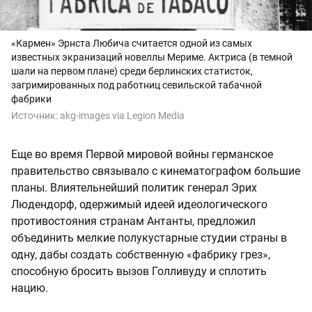
«Кармен» Эрнста Любича считается одной из самых
известных экранизаций новеллы Мериме. Актриса (в темной
шали на первом плане) среди берлинских статисток,
загримированных под работниц севильской табачной
фабрики
Источник:
akg-images via Legion Media
Еще во время Первой мировой войны германское
правительство связывало с кинематографом большие
планы. Влиятельнейший политик генерал Эрих
Людендорф, одержимый идеей идеологического
противостояния странам Антанты, предложил
объединить мелкие полукустарные студии страны в
одну, дабы создать собственную «фабрику грез»,
способную бросить вызов Голливуду и сплотить
нацию.