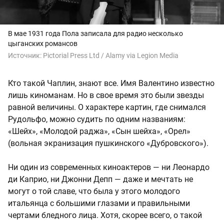
В мае 1931 года Пола записала для радио несколько
цыганских романсов
Источник:
Pictorial Press Ltd / Alamy via Legion Media
Кто такой Чаплин, знают все. Имя Валентино известно
лишь киноманам. Но в свое время это были звезды
равной величины. О характере картин, где снимался
Рудольфо, можно судить по одним названиям:
«Шейх», «Молодой раджа», «Сын шейха», «Орел»
(вольная экранизация пушкинского «Дубровского»).
Ни один из современных киноактеров — ни Леонардо
ди Каприо, ни Джонни Депп — даже и мечтать не
могут о той славе, что была у этого молодого
итальянца с большими глазами и правильными
чертами бледного лица. Хотя, скорее всего, о такой