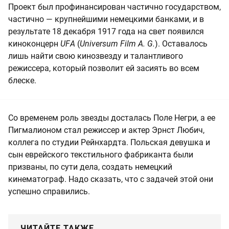
Проект был профинансирован частично государством,
частично — крупнейшими немецкими банками, и в
результате 18 декабря 1917 года на свет появился
киноконцерн
UFА
(
Universum Film A. G.
). Оставалось
лишь найти свою кинозвезду и талантливого
режиссера, который позволит ей засиять во всем
блеске.
Со временем роль звезды досталась Поле Негри, а ее
Пигмалионом стал режиссер и актер Эрнст Любич,
коллега по студии Рейнхардта. Польская девушка и
сын еврейского текстильного фабриканта были
призваны, по сути дела, создать немецкий
кинематограф. Надо сказать, что с задачей этой они
успешно справились.
ЧИТАЙТЕ ТАКЖЕ