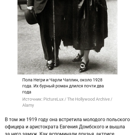
Пола Негри и Чарли Чаплин, около 1928
года. Их бурный роман длился почти два
года
Источник:
PictureLux / The Hollywood Archive /
Alamy
В том же 1919 году она встретила молодого польского
офицера и аристократа Евгения Домбского и вышла
за него замуж. Как вспоминали друзья, актрисе