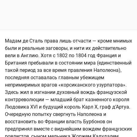
Мадам де Сталь права лишь отчасти — кроме мнимых
были и реальные заговоры, и нити их действительно
вели в Англию. Хотя с 1802 по 1804 год Франция и
Британия пребывали в состоянии мира (единственный
такой период за все время правления Наполеона),
последняя оставалась главным убежищем
непримиримых врагов «корсиканского узурпатора».
Здесь жил в изгнании духовный вождь французской
контрреволюции — младший брат казненного короля
Людовика XVI и будущий король Карл Х, граф д’Артуа.
Очередную попытку свергнуть Наполеона и
восстановить во Франции власть Бурбонов он
предпринял вместе с виднейшим вождем французских
роялистов, сыном мельника Жоржем Кадудалем.