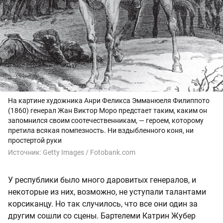
На картине художника Анри Феликса Эмманюеля Филиппото
(1860) генерал Жан Виктор Моро предстает таким, каким он
запомнился своим соотечественникам, — героем, которому
претила всякая помпезность. Ни вздыбленного коня, ни
простертой руки
Источник:
Getty Images / Fotobank.com
У республики было много даровитых генералов, и
некоторые из них, возможно, не уступали талантами
корсиканцу. Но так случилось, что все они один за
другим сошли со сцены. Бартелеми Катрин Жубер