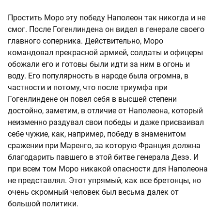
Простить Моро эту победу Наполеон так никогда и не
смог. После Гогенлиндена он видел в генерале своего
главного соперника. Действительно, Моро
командовал прекрасной армией, солдаты и офицеры
обожали его и готовы были идти за ним в огонь и
воду. Его популярность в народе была огромна, в
частности и потому, что после триумфа при
Гогенлиндене он повел себя в высшей степени
достойно, заметим, в отличие от Наполеона, который
неизменно раздувал свои победы и даже присваивал
себе чужие, как, например, победу в знаменитом
сражении при Маренго, за которую Франция должна
благодарить павшего в этой битве генерала Дезэ. И
при всем том Моро никакой опасности для Наполеона
не представлял. Этот упрямый, как все бретонцы, но
очень скромный человек был весьма далек от
большой политики.