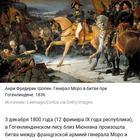
Анри Фредерик Шопен. Генерал Моро в битве при
Гогенлиндене. 1836
Источник:
Leemage/Corbis via Getty Images
3 декабря 1800 года (12 фримера IX года республики),
в Гогенлинденском лесу близ Мюнхена произошла
битва между французской армией генерала Моро и