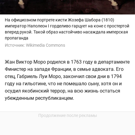
На официозном портрете кисти Жозефа Шабора (1810)
император Наполеон I горделиво гарцует на коне с простертой
вперед рукой. Такой образ настойчиво насаждала имперская
пропаганда
Источник:
Wikimedia Commons
Жан Виктор Моро родился в 1763 году в департаменте
Финистер на западе Франции, в семье адвоката. Его
отец, Габриель Луи Моро, закончил свои дни в 1794
году на гильотине, что не помешало сыну, хотя он и
осудил якобинский террор, на всю жизнь остаться
убежденным республиканцем.