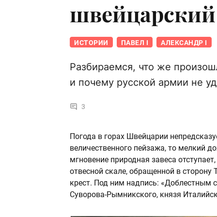
швейцарский 
ИСТОРИИ
ПАВЕЛ I
АЛЕКСАНДР I
Разбираемся, что же произошл
и почему русской армии не у
3
Погода в горах Швейцарии непредсказу
величественного пейзажа, то мелкий до
мгновение природная завеса отступает,
отвесной скале, обращенной в сторону 
крест. Под ним надпись: «Доблестным
Суворова-Рымникского, князя Италийско