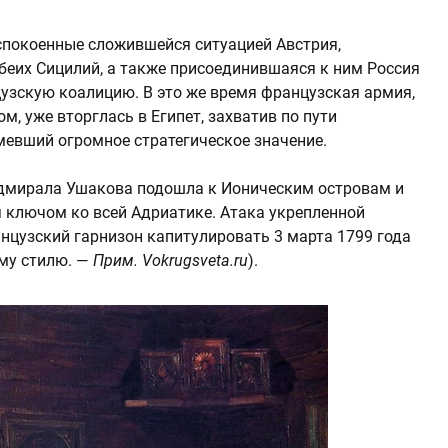
еспокоенные сложившейся ситуацией Австрия,
обеих Сицилий, а также присоединившаяся к ним Россия
узскую коалицию. В это же время французская армия,
, уже вторглась в Египет, захватив по пути
мевший огромное стратегическое значение.
дмирала Ушакова подошла к Ионическим островам и
 ключом ко всей Адриатике. Атака укрепленной
анцузский гарнизон капитулировать 3 марта 1799 года
ому стилю. —
Прим. Vokrugsveta.ru
).