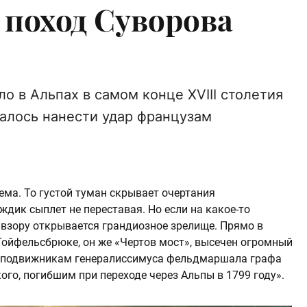
поход Суворова
о в Альпах в самом конце XVIII столетия
далось нанести удар французам
ема. То густой туман скрывает очертания
ждик сыплет не переставая. Но если на какое-то
 взору открывается грандиозное зрелище. Прямо в
Тойфельсбрюке, он же «Чертов мост», высечен огромный
 сподвижникам генералиссимуса фельдмаршала графа
го, погибшим при переходе через Альпы в 1799 году».