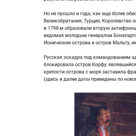
Но не прошло и года, как еще более об
Великобритания, Турция, Королевство 
в 1798-м образовали вторую антифранц
ведомая молодым генералом Бонапартом
Ионические острова и остров Мальту, и
Русская эскадра под командованием а
блокировала остров Корфу, являвшийся
крепости острова с моря заставила фр
(здесь и далее даты приведены по нов