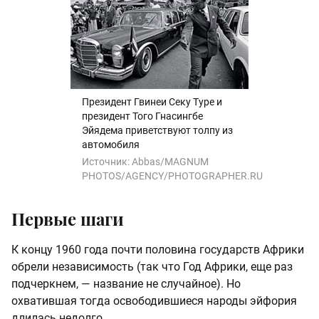
Президент Гвинеи Секу Туре и
президент Того Гнасингбе
Эйядема приветствуют толпу из
автомобиля
Источник:
Abbas/MAGNUM
PHOTOS/AGENCY/PHOTOGRAPHER.RU
Первые шаги
К концу 1960 года почти половина государств Африки
обрели независимость (так что Год Африки, еще раз
подчеркнем, — название не случайное). Но
охватившая тогда освободившиеся народы эйфория
длилась недолго.