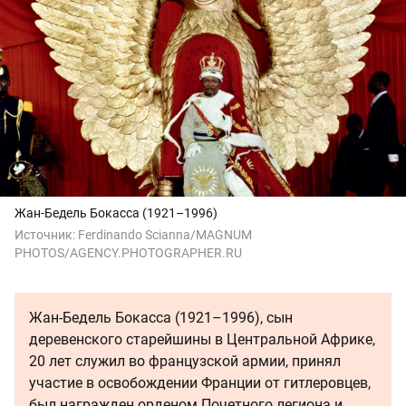
Жан-Бедель Бокасса (1921–1996)
Источник:
Ferdinando Scianna/MAGNUM
PHOTOS/AGENCY.PHOTOGRAPHER.RU
Жан-Бедель Бокасса (1921–1996), сын
деревенского старейшины в Центральной Африке,
20 лет служил во французской армии, принял
участие в освобождении Франции от гитлеровцев,
был награжден орденом Почетного легиона и