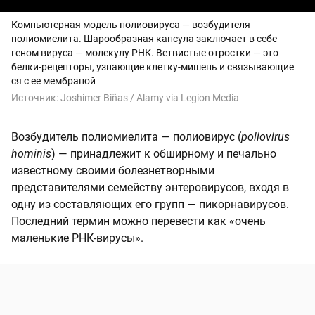
Компьютерная модель полиовируса — возбудителя
полиомиелита. Шарообразная капсула заключает в себе
геном вируса — молекулу РНК. Ветвистые отростки — это
белки-рецепторы, узнающие клетку-мишень и связывающие
ся с ее мембраной
Источник:
Joshimer Biñas / Alamy via Legion Media
Возбудитель полиомиелита — полиовирус (
poliovirus
hominis
) — принадлежит к обширному и печально
известному своими болезнетворными
представителями семейству энтеровирусов, входя в
одну из составляющих его групп — пикорнавирусов.
Последний термин можно перевести как «очень
маленькие РНК-вирусы».