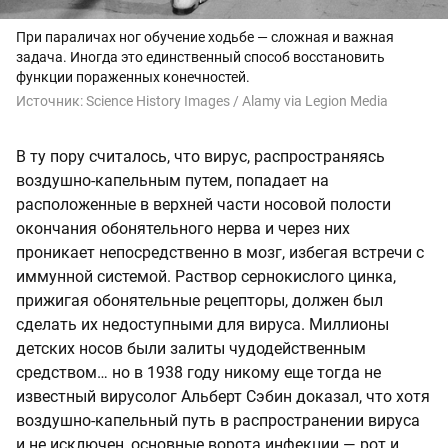
При параличах ног обучение ходьбе — сложная и важная
задача. Иногда это единственный способ восстановить
функции пораженных конечностей.
Источник:
Science History Images / Alamy via Legion Media
В ту пору считалось, что вирус, распространяясь
воздушно-капельным путем, попадает на
расположенные в верхней части носовой полости
окончания обонятельного нерва и через них
проникает непосредственно в мозг, избегая встречи с
иммунной системой. Раствор сернокислого цинка,
прижигая обонятельные рецепторы, должен был
сделать их недоступными для вируса. Миллионы
детских носов были залиты чудодейственным
средством… но в 1938 году никому еще тогда не
известный вирусолог Альберт Сэбин доказал, что хотя
воздушно-капельный путь в распространении вируса
и не исключен, основные ворота инфекции — рот и