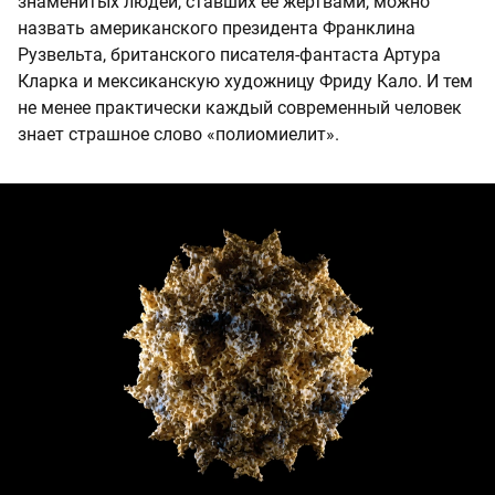
знаменитых людей, ставших ее жертвами, можно
назвать американского президента Франклина
Рузвельта, британского писателя-фантаста Артура
Кларка и мексиканскую художницу Фриду Кало. И тем
не менее практически каждый современный человек
знает страшное слово «полиомиелит».