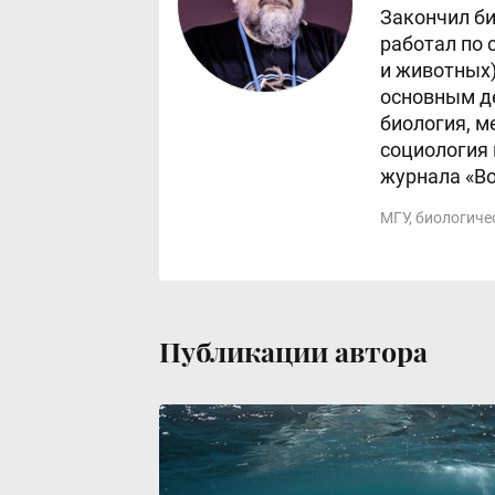
Закончил би
работал по 
и животных)
основным д
биология, м
социология 
журнала «Во
МГУ, биологиче
Публикации автора