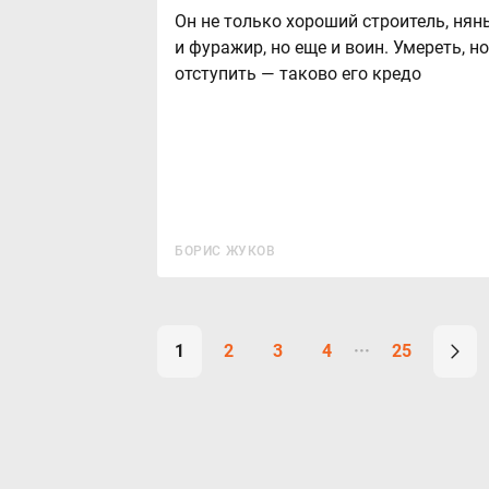
Он не только хороший строитель, нян
и фуражир, но еще и воин. Умереть, но
отступить — таково его кредо
БОРИС ЖУКОВ
1
2
3
4
25