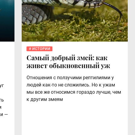
ИСТОРИИ
Самый добрый змей: как
живет обыкновенный уж
Отношения с ползучими рептилиями у
людей как-то не сложились. Но к ужам
уг
мы все же относимся гораздо лучше, чем
к другим змеям
ть
м
ки —