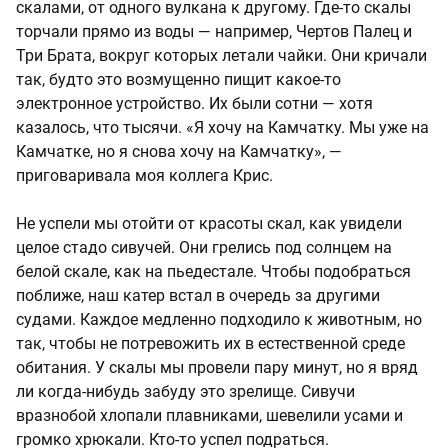
скалами, от одного вулкана к другому. Где-то скалы
торчали прямо из воды — например, Чертов Палец и
Три Брата, вокруг которых летали чайки. Они кричали
так, будто это возмущенно пищит какое-то
электронное устройство. Их были сотни — хотя
казалось, что тысячи. «Я хочу на Камчатку. Мы уже на
Камчатке, но я снова хочу на Камчатку», —
приговаривала моя коллега Крис.
Не успели мы отойти от красоты скал, как увидели
целое стадо сивучей. Они грелись под солнцем на
белой скале, как на пьедестале. Чтобы подобраться
поближе, наш катер встал в очередь за другими
судами. Каждое медленно подходило к животным, но
так, чтобы не потревожить их в естественной среде
обитания. У скалы мы провели пару минут, но я вряд
ли когда-нибудь забуду это зрелище. Сивучи
вразнобой хлопали плавниками, шевелили усами и
громко хрюкали. Кто-то успел подраться.