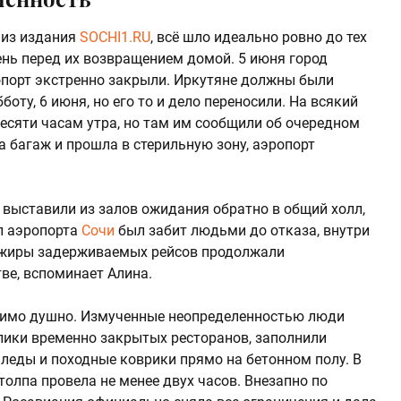
 из издания
SOCHI1.RU
, всё шло идеально ровно до тех
ень перед их возвращением домой. 5 июня город
ропорт экстренно закрыли. Иркутяне должны были
оту, 6 июня, но его то и дело переносили. На всякий
десяти часам утра, но там им сообщили об очередном
а багаж и прошла в стерильную зону, аэропорт
 выставили из залов ожидания обратно в общий холл,
ал аэропорта
Сочи
был забит людьми до отказа, внутри
ссажиры задерживаемых рейсов продолжали
ве, вспоминает Алина.
осимо душно. Измученные неопределенностью люди
олики временно закрытых ресторанов, заполнили
пледы и походные коврики прямо на бетонном полу. В
олпа провела не менее двух часов. Внезапно по