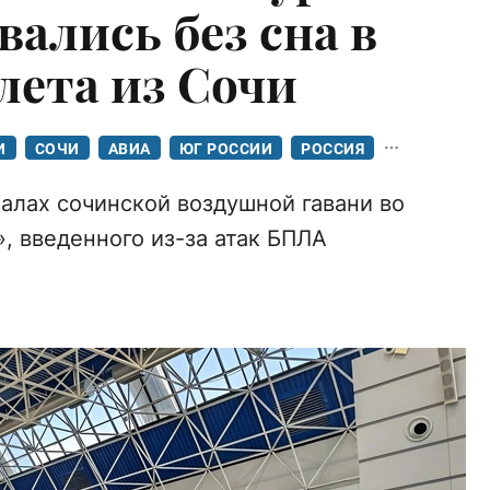
ались без сна в
ета из Сочи
И
СОЧИ
АВИА
ЮГ РОССИИ
РОССИЯ
налах сочинской воздушной гавани во
, введенного из-за атак БПЛА