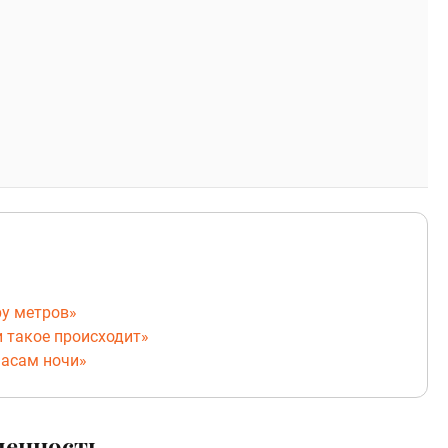
ру метров»
и такое происходит»
часам ночи»
ленность