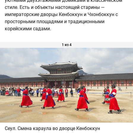
уютными двухэтажными домиками в классическом
стиле. Есть и объекты настоящей старины —
императорские дворцы Кенбоккун и Чхонбоккун с
просторными площадями и традиционными
корейскими садами.
1 из 4
Сеул. Смена караула во дворце Кенбоккун