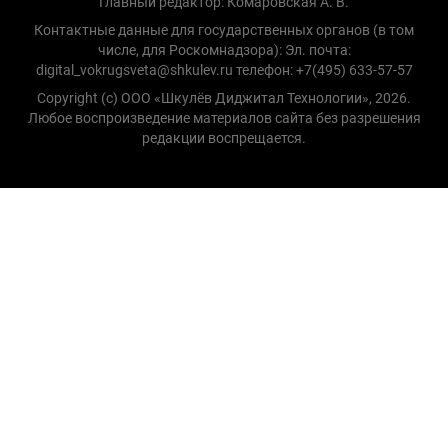
Главный редактор: Комаровская А. В.
Контактные данные для государственных органов (в том
числе, для Роскомнадзора): Эл. почта:
digital_vokrugsveta@shkulev.ru телефон: +7(495) 633-57-57
Copyright (с) ООО «Шкулёв Диджитал Технологии», 2026.
Любое воспроизведение материалов сайта без разрешения
редакции воспрещается.