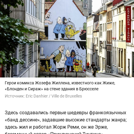
Герои комикса Жозефа Жиллена, известного как Жиже,
«Блонден и Сираж» на стене здания в Брюсселе
Источник:
Eric Danhier / Ville de Bruxelles
Здесь создавались первые шедевры франкоязычных
«банд дессине», задавшие высокие стандарты жанра;
здесь жил и работал Жорж Реми, он же Эрже,