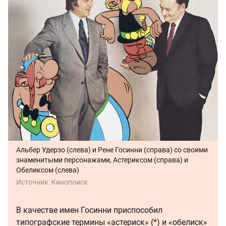
Альбер Удерзо (слева) и Рене Госинни (справа) со своими
знаменитыми персонажами, Астериксом (справа) и
Обеликсом (слева)
Источник:
Кинопоиск
В качестве имен Госинни приспособил
типографские термины «астериск» (*) и «обелиск»