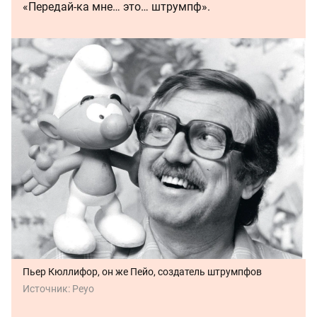
«Передай-ка мне… это… штрумпф».
Пьер Кюллифор, он же Пейо, создатель штрумпфов
Источник:
Peyo