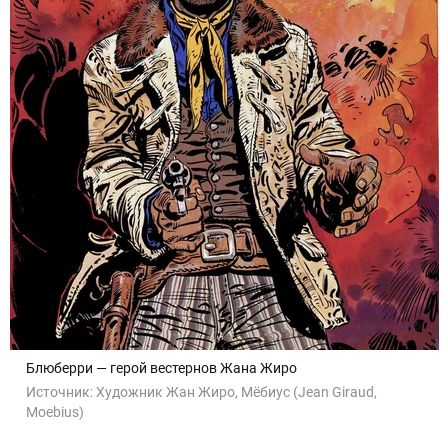
Блюберри — герой вестернов Жана Жиро
Источник:
Художник Жан Жиро, Мёбиус (Jean Giraud,
Moebius)