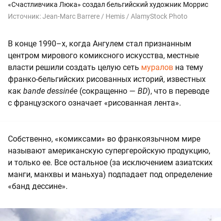
«Счастливчика Люка» создал бельгийский художник Моррис
Источник:
Jean-Marc Barrere / Hemis / AlamyStock Photo
В конце 1990–х, когда Ангулем стал признанным
центром мирового комиксного искусства, местные
власти решили создать целую сеть
муралов
на тему
франко-бельгийских рисованных историй, известных
как
bande dessinée
(сокращенно —
BD
), что в переводе
с французского означает «рисованная лента».
Собственно, «комиксами» во франкоязычном мире
называют американскую супергеройскую продукцию,
и только ее. Все остальное (за исключением азиатских
манги, манхвы и маньхуа) подпадает под определение
«банд дессине».