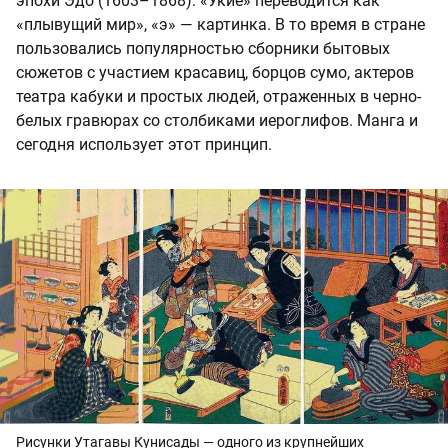
эпохи Эдо (1603–1868). «Укиё» переводится как
«плывущий мир», «э» — картинка. В то время в стране
пользовались популярностью сборники бытовых
сюжетов с участием красавиц, борцов сумо, актеров
театра кабуки и простых людей, отраженных в черно-
белых гравюрах со столбиками иероглифов. Манга и
сегодня использует этот принцип.
Рисунки Утагавы Кунисады — одного из крупнейших