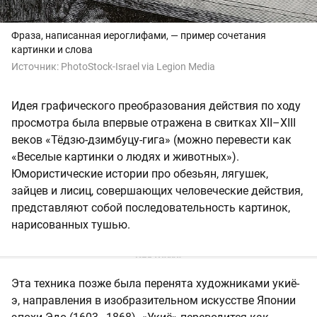
Фраза, написанная иероглифами, — пример сочетания
картинки и слова
Источник:
PhotoStock-Israel via Legion Media
Идея графического преобразования действия по ходу
просмотра была впервые отражена в свитках ХII–XIII
веков «Тёдзю-дзимбуцу-гига» (можно перевести как
«Веселые картинки о людях и животных»).
Юмористические истории про обезьян, лягушек,
зайцев и лисиц, совершающих человеческие действия,
представляют собой последовательность картинок,
нарисованных тушью.
Эта техника позже была перенята художниками укиё-
э, направления в изобразительном искусстве Японии