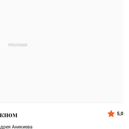
окном
5,0
дрея Аникиева