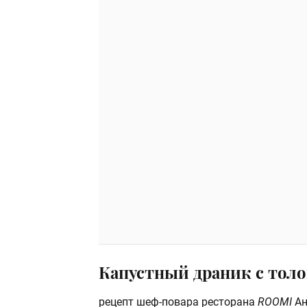
Капустный драник с тол
рецепт шеф-повара ресторана
ROOMI
Ан