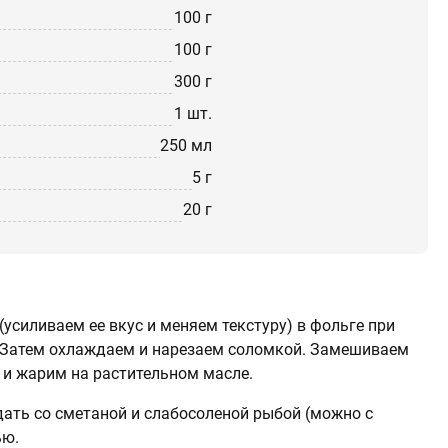
100 г
100 г
300 г
1 шт.
250 мл
5 г
20 г
усиливаем ее вкус и меняем текстуру) в фольге при
а. Затем охлаждаем и нарезаем соломкой. Замешиваем
 и жарим на растительном масле.
ать со сметаной и слабосоленой рыбой (можно с
ью.