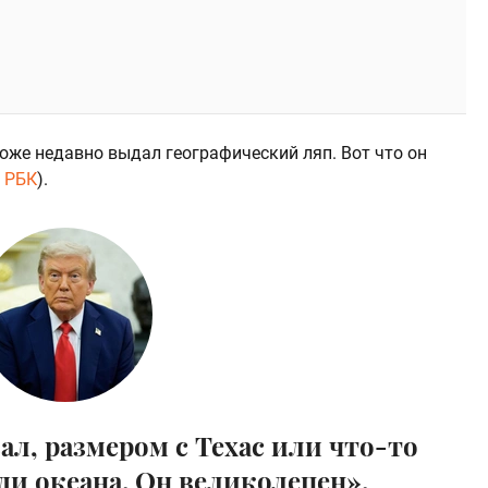
же недавно выдал географический ляп. Вот что он
о
РБК
).
ал, размером с Техас или что-то
еди океана. Он великолепен».