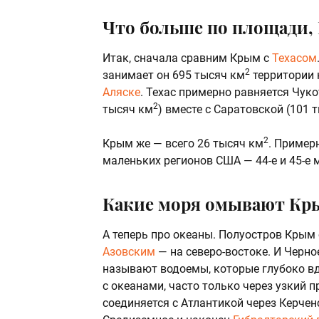
Что больше по площади,
Итак, сначала сравним Крым с
Техасом
2
занимает он 695 тысяч км
территории 
Аляске
. Техас примерно равняется Чуко
2
тысяч км
) вместе с Саратовской (101 
2
Крым же — всего 26 тысяч км
. Пример
маленьких регионов США — 44-е и 45-е 
Какие моря омывают Кр
А теперь про океаны. Полуостров Крым 
Азовским
— на северо-востоке. И Черно
называют водоемы, которые глубоко в
с океанами, часто только через узкий 
соединяется с Атлантикой через Керчен