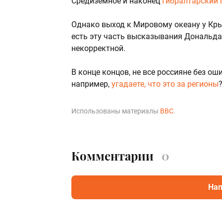
Средиземное и наконец
Гибралтарский 
Однако выход к Мировому океану у Кры
есть эту часть высказывания Дональда
некорректной.
В конце концов, не все россияне без ош
например,
угадаете, что это за регионы
Использованы материалы
BBC
.
Комментарии
0
Нап