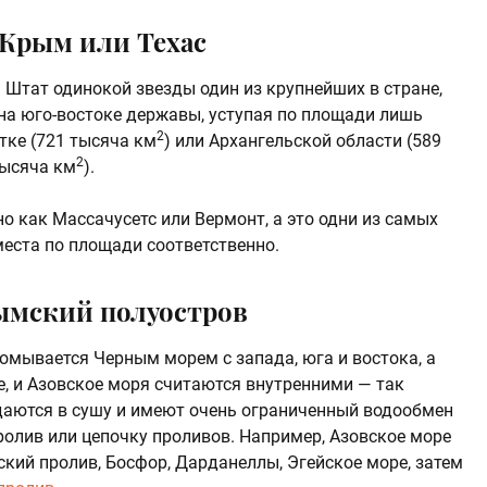
 Крым или Техас
. Штат одинокой звезды один из крупнейших в стране,
на юго-востоке державы, уступая по площади лишь
2
тке (721 тысяча км
) или Архангельской области (589
2
тысяча км
).
но как Массачусетс или Вермонт, а это одни из самых
места по площади соответственно.
ымский полуостров
омывается Черным морем с запада, юга и востока, а
е, и Азовское моря считаются внутренними — так
даются в сушу и имеют очень ограниченный водообмен
пролив или цепочку проливов. Например, Азовское море
ский пролив, Босфор, Дарданеллы, Эгейское море, затем