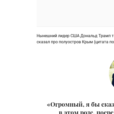
Нынешний лидер США Дональд Трамп то
сказал про полуостров Крым (цитата п
«Огромный, я бы сказ
в этом роде, поср