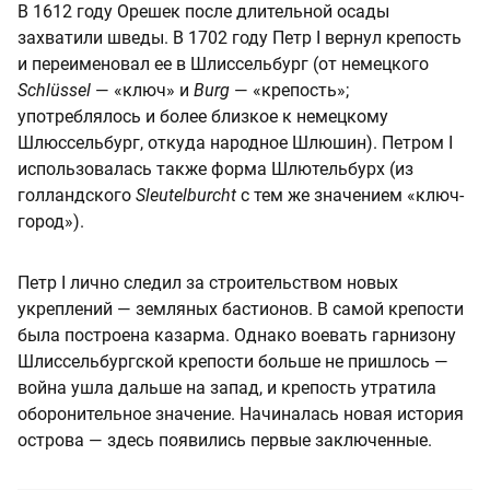
В 1612 году Орешек после длительной осады
захватили шведы. В 1702 году Петр I вернул крепость
и переименовал ее в Шлиссельбург (от немецкого
Schlüssel
— «ключ» и
Burg
— «крепость»;
употреблялось и более близкое к немецкому
Шлюссельбург, откуда народное Шлюшин). Петром I
использовалась также форма Шлютельбурх (из
голландского
Sleutelburcht
с тем же значением «ключ-
город»).
Петр I лично следил за строительством новых
укреплений — земляных бастионов. В самой крепости
была построена казарма. Однако воевать гарнизону
Шлиссельбургской крепости больше не пришлось —
война ушла дальше на запад, и крепость утратила
оборонительное значение. Начиналась новая история
острова — здесь появились первые заключенные.