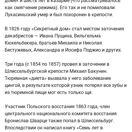
доме» и шесть лет в казарме (что рассматривалось
как смягчение режима). Его так и не помиловали:
Лукасиньский умер и был похоронен в крепости.
В 1826 году «Секретный дом» стал местом заточения
декабристов — Ивана Пущина, Вильгельма
Кюхельбекера, братьев Михаила и Николая
Бестужевых, Александра и Иосифа Поджио и других.
Три года (с 1854 по 1857) провел в заточении в
Шлиссельбургской крепости Михаил Бакунин.
Тюремная «диета» вызвала у него заболевание
цингой, в результате которой узник потерял все зубы и
из тюремной пищи мог есть только щи.
Участник Польского восстания 1863 года, член
центрального национального комитета восстания
Бронислав Шварце также попал в Шлиссельбург.
Впоследствии он написал книгу «Семь лет в