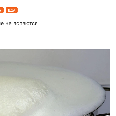
А
ЕДА
ые не лопаются