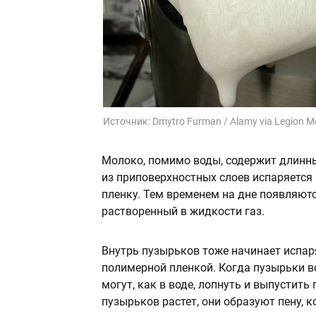
Источник:
Dmytro Furman / Alamy via Legion M
Молоко, помимо воды, содержит длинн
из приповерхностных слоев испаряется
пленку. Тем временем на дне появляют
растворенный в жидкости газ.
Внутрь пузырьков тоже начинает испаря
полимерной пленкой. Когда пузырьки вс
могут, как в воде, лопнуть и выпустить
пузырьков растет, они образуют пену, 