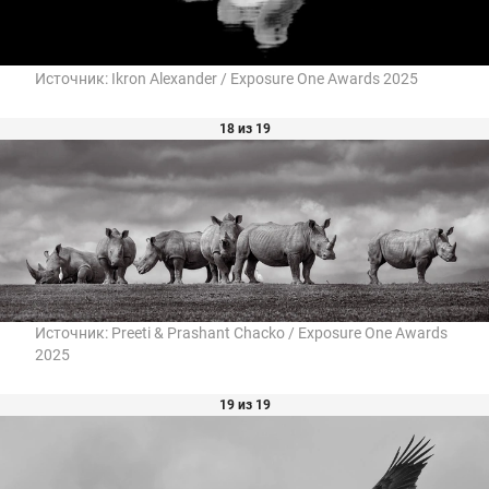
Источник:
Ikron Alexander / Exposure One Awards 2025
18 из 19
Источник:
Preeti & Prashant Chacko / Exposure One Awards
2025
19 из 19