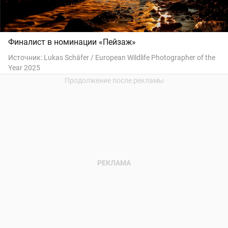
Финалист в номинации «Пейзаж»
Источник:
Lukas Schäfer / European Wildlife Photographer of the
Year 2025