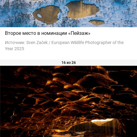
Второе место в номинации «Пейзаж»
Источник:
Sven Začek / European Wildlife Photographer of the
Year 2025
16 из 26