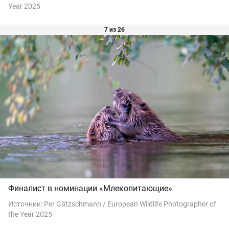
Year 2025
7 из 26
Финалист в номинации «Млекопитающие»
Источник:
Per Gätzschmann / European Wildlife Photographer of
the Year 2025