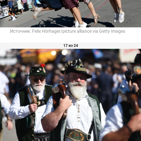
Источник:
Felix Hörhager/picture alliance via Getty Images
17 из 24