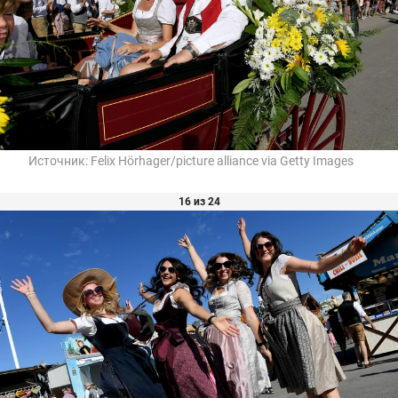
Источник:
Felix Hörhager/picture alliance via Getty Images
16 из 24