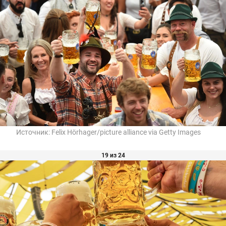
Источник:
Felix Hörhager/picture alliance via Getty Images
19 из 24