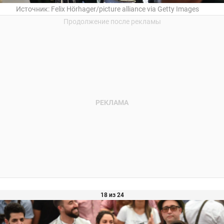
Источник:
Felix Hörhager/picture alliance via Getty Images
18 из 24