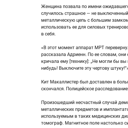
Женщина позвала по имени ожидавшего 
случилось страшное — не выключенный
металлическую цепь с большим замком,
использовать ее для силовых трениров
в себя.
«В этот момент аппарат МРТ перевернул 
рассказала Адриенн. По ее словам, они
кричала ему [технику]: „Не могли бы в
нибудь! Выключите эту чертову штуку!“
Кит Макаллистер был доставлен в боль
скончался. Полицейское расследование
Произошедший несчастный случай демо
металлических предметов и имплантато
используемым в таких медицинских диа
томограф. Магнитное поле настолько си