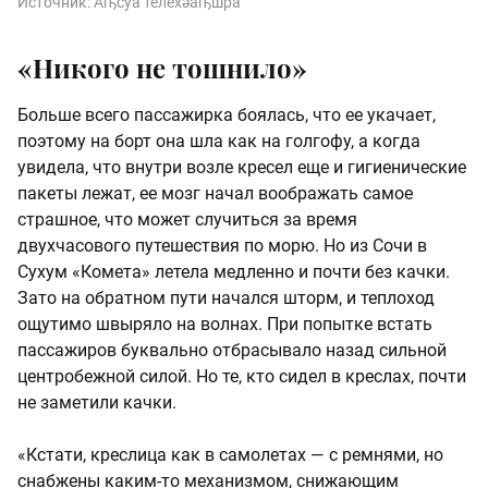
Источник:
Аҧсуа телехәаҧшра
«Никого не тошнило»
Больше всего пассажирка боялась, что ее укачает,
поэтому на борт она шла как на голгофу, а когда
увидела, что внутри возле кресел еще и гигиенические
пакеты лежат, ее мозг начал воображать самое
страшное, что может случиться за время
двухчасового путешествия по морю. Но из Сочи в
Сухум «Комета» летела медленно и почти без качки.
Зато на обратном пути начался шторм, и теплоход
ощутимо швыряло на волнах. При попытке встать
пассажиров буквально отбрасывало назад сильной
центробежной силой. Но те, кто сидел в креслах, почти
не заметили качки.
«Кстати, креслица как в самолетах — с ремнями, но
снабжены каким-то механизмом, снижающим