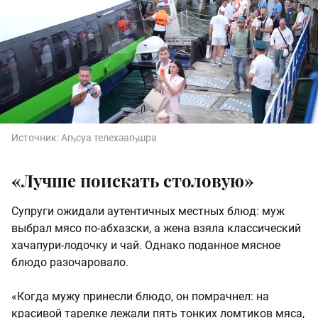
Источник:
Аҧсуа телехәаҧшра
«Лучше поискать столовую»
Супруги ожидали аутентичных местных блюд: муж
выбрал мясо по-абхазски, а жена взяла классический
хачапури-лодочку и чай. Однако поданное мясное
блюдо разочаровало.
«Когда мужу принесли блюдо, он помрачнел: на
красивой тарелке лежали пять тонких ломтиков мяса,