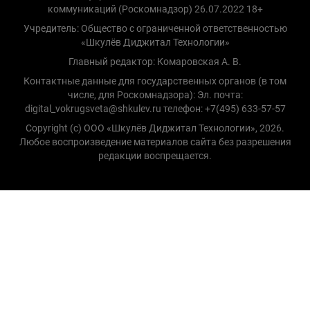
коммуникаций (Роскомнадзор) 26.07.2022 18+
Учредитель: Общество с ограниченной ответственностью
«Шкулёв Диджитал Технологии»
Главный редактор: Комаровская А. В.
Контактные данные для государственных органов (в том
числе, для Роскомнадзора): Эл. почта:
digital_vokrugsveta@shkulev.ru телефон: +7(495) 633-57-57
Copyright (с) ООО «Шкулёв Диджитал Технологии», 2026.
Любое воспроизведение материалов сайта без разрешения
редакции воспрещается.