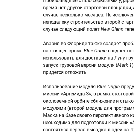
Произошедшее стало серьезным ударо
время нет другой стартовой площадки,
случае несколько месяцев. Не исключен
неподалеку строительство второй стар
случае следующий полет
New Glenn
теп
Авария во Флориде также создает про
настоящее время
Blue Origin
создает п
использовать для доставки на Луну гр
запуск грузовой версии модуля (
Mark 1
придется отложить.
Использование модуля
Blue Origin
преду
миссии «Артемида-3», в рамках которо
околоземной орбите сближение и стык
модулями (второй модуль для програ
Маска на базе своего перспективного 
необходима для подготовки к миссии «А
состояться первая высадка людей на Лу