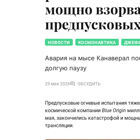
мощно взорва
предпусковых
НОВОСТИ
КОСМОНАВТИКА
ДЖЕФФ
Авария на мысе Канаверал по
долгую паузу
29 мая 2026
ОБСУДИТЬ
Предпусковые огневые испытания тяже
космической компании
Blue Origin
милл
мая, закончились катастрофой и мощн
трансляции.