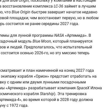
м для
Blue Origin,
поскольку у компании в настоящее
 а восстановление комплекса
LC-36
займет в лучшем
о, что
Blue Origin
быстрее завершит начатое недавно
товой площадки, чем восстановит первую, но в любом
ерь состоится не ранее середины 2027 года.
блемы для лунной программы
NASA
«Артемида». В
осадочный модуль
Blue Moon,
который планируется
узов и людей. Предполагалось, что испытательный
) состоится осенью 2026-го, но эту миссию теперь
сматривает и план намеченной на конец 2027 года
й экипажу корабля «Орион» предстоит отработать на
овку с одним или двумя лунными посадочными
ммы «Артемида» разрабатывает компания
SpaceX
Илона
космического корабля
Starship
). Эта тренировка
ртемида-4», во время которой в 2028 году должна
ну с 1972 года.