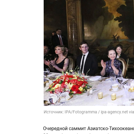
Источник:
IPA/Fotogramma / ipa-agency.net vi
Очередной саммит Азиатско-Тихоокеанс